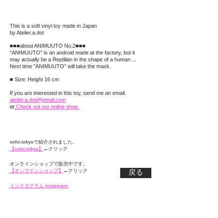
This is a soft vinyl toy made in Japan
by Atelier.a.dot
■■■about ANIMUUTO No.2■■■
"ANIMUUTO" is an android made at the factory,
but it
may actually be a Reptilian in the shape of
a human ...
Next time "ANIMUUTO" will take the mask.
■ Size: Height 16 cm
If you are interested in this toy, send me an email.
atelier.a.dot@gmail.com
or
Check out our online shop.
sofvi.tokyoで紹介されました。
【sofvi.tokyo】
←クリック
オンラインショップで販売中です。
【オンラインショップ】
←クリック
戻る
インスタグラム Instagram