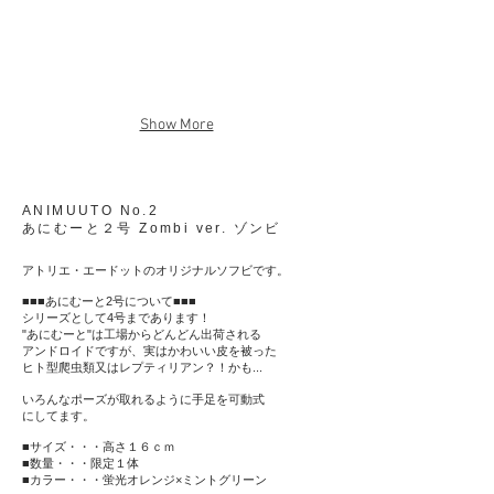
Show More
ANIMUUTO No.2
あにむーと２号 Zombi ver. ゾンビ
アトリエ・エードットのオリジナルソフビです。
■■■あにむーと2号について■■■
シリーズとして4号まであります！
"あにむーと"は工場からどんどん出荷される
アンドロイドですが、実はかわいい皮を被った
ヒト型爬虫類又はレプティリアン？！かも...
いろんなポーズが取れるように手足を可動式
にしてます。
■サイズ・・・高さ１６ｃｍ
■数量・・・限定１体
■カラー・・・蛍光オレンジ×ミントグリーン